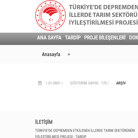
TÜRKİYE'DE DEPREMDEN
İLLERDE TARIM SEKTÖR
İYİLEŞTİRİLMESİ PROJESİ
ANA SAYFA
TARDİP
PROJE BİLEŞENLERİ
DO
Anasayfa
>
1.01.0001 /
GÖSTERIM SAYISI : 170 /
ARŞIV
İLETİŞİM
TÜRKİYE'DE DEPREMDEN ETKİLENEN İLLERDE TARIM SEKTÖRÜNÜN
İYİLEŞTİRİLMESİ PROJESİ - TARDİP