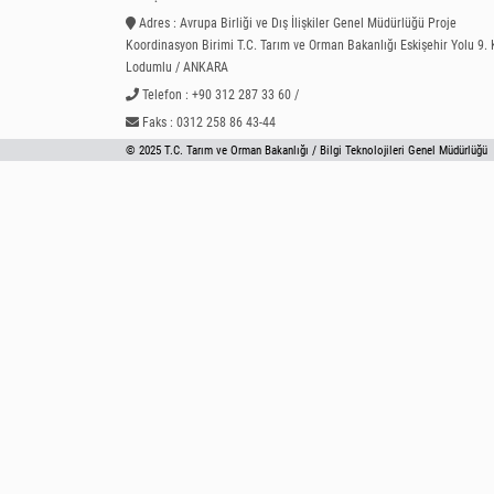
Adres : Avrupa Birliği ve Dış İlişkiler Genel Müdürlüğü Proje
Koordinasyon Birimi T.C. Tarım ve Orman Bakanlığı Eskişehir Yolu 9.
Lodumlu / ANKARA
Telefon : +90 312 287 33 60 /
Faks : 0312 258 86 43-44
© 2025 T.C. Tarım ve Orman Bakanlığı / Bilgi Teknolojileri Genel Müdürlüğü